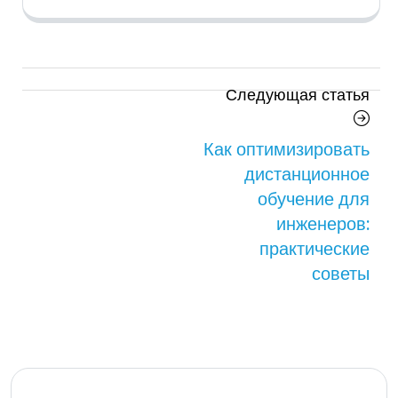
Навигация
Сл
Следующая статья
по
ста
Как оптимизировать
записям
дистанционное
обучение для
инженеров:
практические
советы