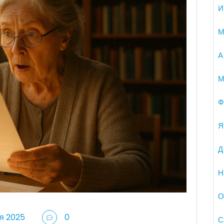
И
М
А
М
Ф
Я
Д
Н
О
я 2025
0
С