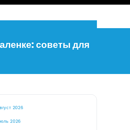
аленке: советы для
вгуст 2026
юль 2026