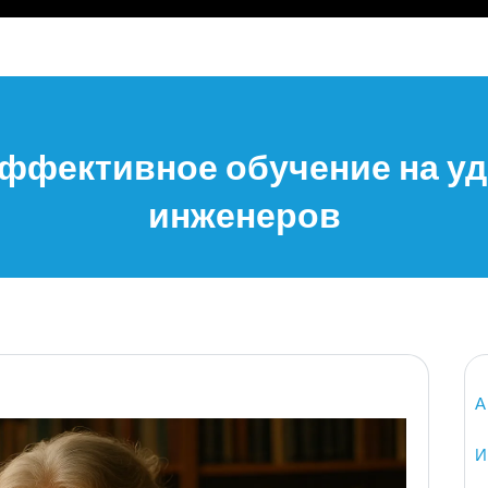
эффективное обучение на уд
инженеров
А
И