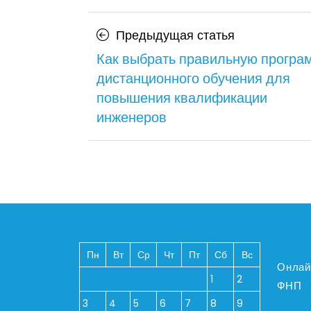
Навигация
Предыдуща
Предыдущая статья
по
статья
Как выбрать правильную програ
дистанционного обучения для
записям
повышения квалификации
инженеров
Пн
Вт
Ср
Чт
Пт
Сб
Вс
Онлай
1
2
ФНП
3
4
5
6
7
8
9