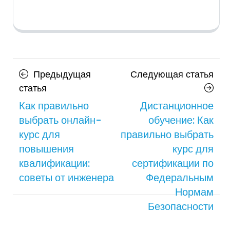
Навигация
Сл
Предыдущая
Следующая статья
по
Предыдущая
ста
статья
статья
Как правильно
Дистанционное
записям
выбрать онлайн-
обучение: Как
курс для
правильно выбрать
повышения
курс для
квалификации:
сертификации по
советы от инженера
Федеральным
Нормам
Безопасности