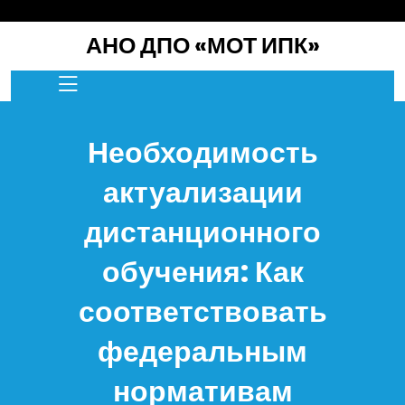
перейти
к
АНО ДПО «МОТ ИПК»
содержанию
Необходимость
актуализации
дистанционного
обучения: Как
соответствовать
федеральным
нормативам